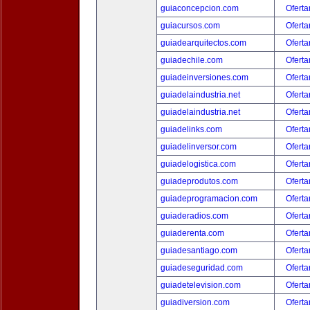
guiaconcepcion.com
Oferta
guiacursos.com
Oferta
guiadearquitectos.com
Oferta
guiadechile.com
Oferta
guiadeinversiones.com
Oferta
guiadelaindustria.net
Oferta
guiadelaindustria.net
Oferta
guiadelinks.com
Oferta
guiadelinversor.com
Oferta
guiadelogistica.com
Oferta
guiadeprodutos.com
Oferta
guiadeprogramacion.com
Oferta
guiaderadios.com
Oferta
guiaderenta.com
Oferta
guiadesantiago.com
Oferta
guiadeseguridad.com
Oferta
guiadetelevision.com
Oferta
guiadiversion.com
Oferta