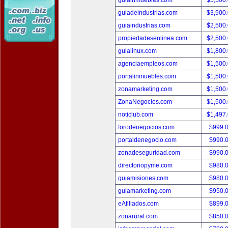
guiainmuebles.com
$5,500
guiadeindustrias.com
$3,900
guiaindustrias.com
$2,500
propiedadesenlinea.com
$2,500
guialinux.com
$1,800
agenciaempleos.com
$1,500
portalinmuebles.com
$1,500
zonamarketing.com
$1,500
ZonaNegocios.com
$1,500
noticlub.com
$1,497
forodenegocios.com
$999.
portaldenegocio.com
$990.
zonadeseguridad.com
$990.
directoriopyme.com
$980.
guiamisiones.com
$980.
guiamarketing.com
$950.
eAfiliados.com
$899.
zonarural.com
$850.