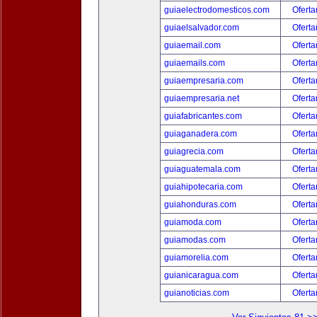
guiaelectrodomesticos.com
Oferta
guiaelsalvador.com
Oferta
guiaemail.com
Oferta
guiaemails.com
Oferta
guiaempresaria.com
Oferta
guiaempresaria.net
Oferta
guiafabricantes.com
Oferta
guiaganadera.com
Oferta
guiagrecia.com
Oferta
guiaguatemala.com
Oferta
guiahipotecaria.com
Oferta
guiahonduras.com
Oferta
guiamoda.com
Oferta
guiamodas.com
Oferta
guiamorelia.com
Oferta
guianicaragua.com
Oferta
guianoticias.com
Oferta