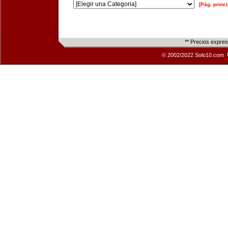
[Pág. princi
** Precios expre
© 2002/2022 Solo10.com