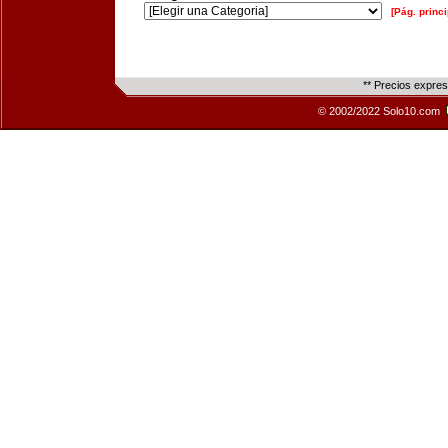
[Pág. princi
** Precios expre
© 2002/2022 Solo10.com