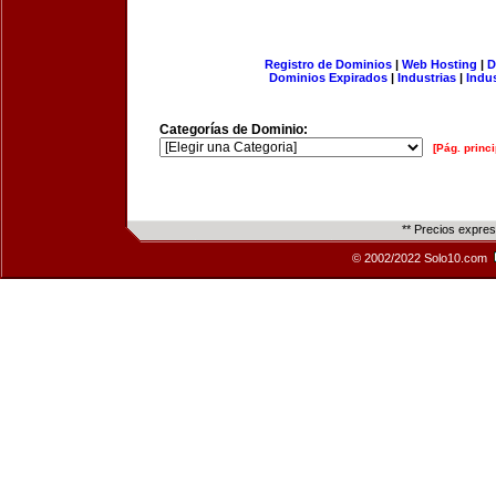
Registro de Dominios
|
Web Hosting
|
D
Dominios Expirados
|
Industrias
|
Indu
Categorías de Dominio:
[Pág. princi
** Precios expre
© 2002/2022 Solo10.com