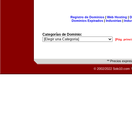
Registro de Dominios
|
Web Hosting
|
D
Dominios Expirados
|
Industrias
|
Indu
Categorías de Dominio:
[Pág. princi
** Precios expre
© 2002/2022 Solo10.com