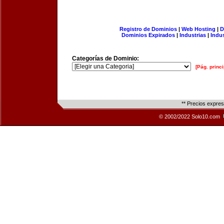
Registro de Dominios
|
Web Hosting
|
D
Dominios Expirados
|
Industrias
|
Indu
Categorías de Dominio:
[Pág. princi
** Precios expre
© 2002/2022 Solo10.com