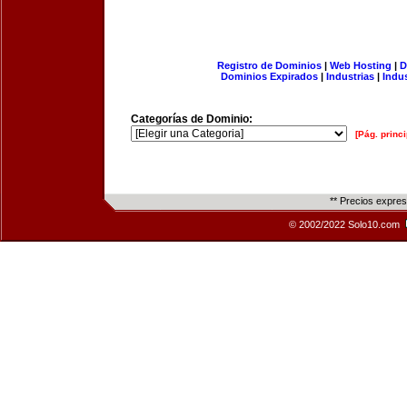
Registro de Dominios
|
Web Hosting
|
D
Dominios Expirados
|
Industrias
|
Indu
Categorías de Dominio:
[Pág. princi
** Precios expre
© 2002/2022 Solo10.com