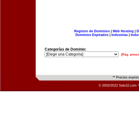
Registro de Dominios
|
Web Hosting
|
D
Dominios Expirados
|
Industrias
|
Indu
Categorías de Dominio:
[Pág. princi
** Precios expre
© 2002/2022 Solo10.com