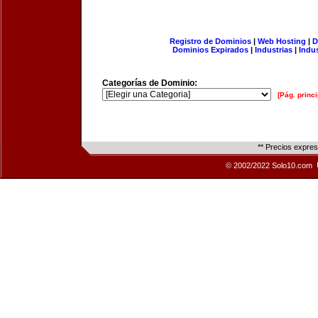
Registro de Dominios
|
Web Hosting
|
D
Dominios Expirados
|
Industrias
|
Indu
Categorías de Dominio:
[Pág. princi
** Precios expre
© 2002/2022 Solo10.com