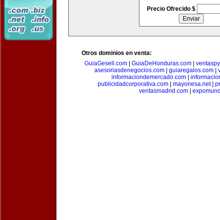
Precio Ofrecido $
Otros dominios en venta:
GuiaGesell.com
|
GuiaDeHonduras.com
|
ventasp
asesoriasdenegocios.com
|
guiaregalos.com
|
informaciondemercado.com
|
informaci
publicidadcorporativa.com
|
mayonesa.net
|
p
ventasmadrid.com
|
expomund