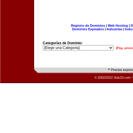
Registro de Dominios
|
Web Hosting
|
D
Dominios Expirados
|
Industrias
|
Indu
Categorías de Dominio:
[Pág. princi
** Precios expre
© 2002/2022 Solo10.com