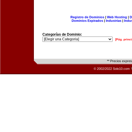
Registro de Dominios
|
Web Hosting
|
D
Dominios Expirados
|
Industrias
|
Indu
Categorías de Dominio:
[Pág. princi
** Precios expre
© 2002/2022 Solo10.com