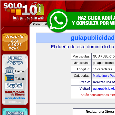
guiapublicida
El dueño de este dominio lo ha
Mayusculas:
GUIAPUBLICI
Minusculas:
guiapublicidad
Longitud:
14 caracteres
Categorias:
Marketing y Pub
Precio:
Realizar una of
Visitar!
guiapublicidad
Serán consideradas ofer
Realizar una Oferta