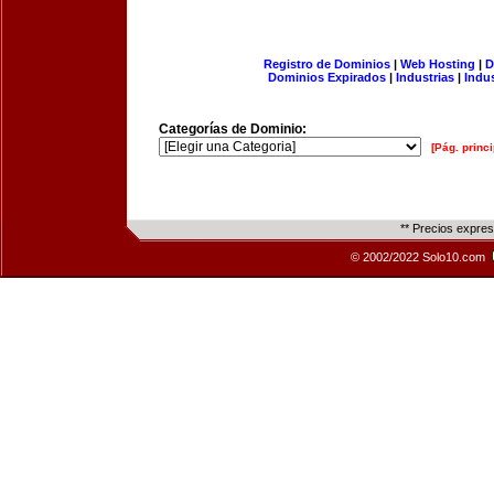
Registro de Dominios
|
Web Hosting
|
D
Dominios Expirados
|
Industrias
|
Indu
Categorías de Dominio:
[Pág. princi
** Precios expre
© 2002/2022 Solo10.com