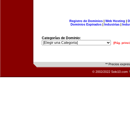
Registro de Dominios
|
Web Hosting
|
D
Dominios Expirados
|
Industrias
|
Indu
Categorías de Dominio:
[Pág. princi
** Precios expre
© 2002/2022 Solo10.com