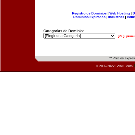
Registro de Dominios
|
Web Hosting
|
D
Dominios Expirados
|
Industrias
|
Indu
Categorías de Dominio:
[Pág. princi
** Precios expre
© 2002/2022 Solo10.com