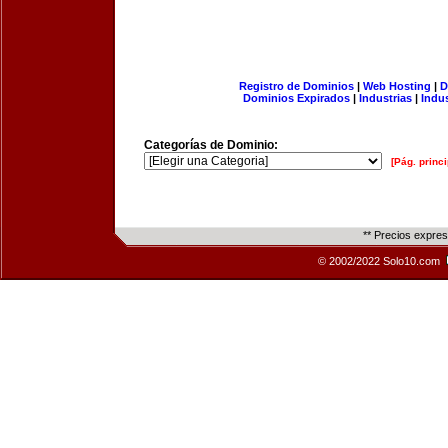
Registro de Dominios
|
Web Hosting
|
D
Dominios Expirados
|
Industrias
|
Indu
Categorías de Dominio:
[Pág. princi
** Precios expre
© 2002/2022 Solo10.com