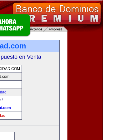
dad.com
 puesto en Venta
CIDAD.COM
d.com
idad
a!
ad.com
tas