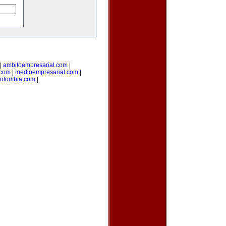
|
ambitoempresarial.com
|
.com
|
medioempresarial.com
|
colombia.com
|