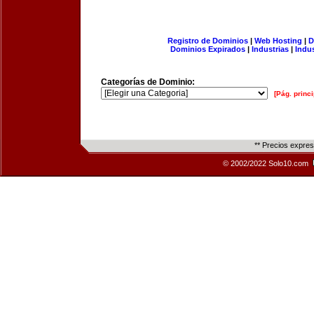
Registro de Dominios
|
Web Hosting
|
D
Dominios Expirados
|
Industrias
|
Indu
Categorías de Dominio:
[Pág. princi
** Precios expre
© 2002/2022 Solo10.com