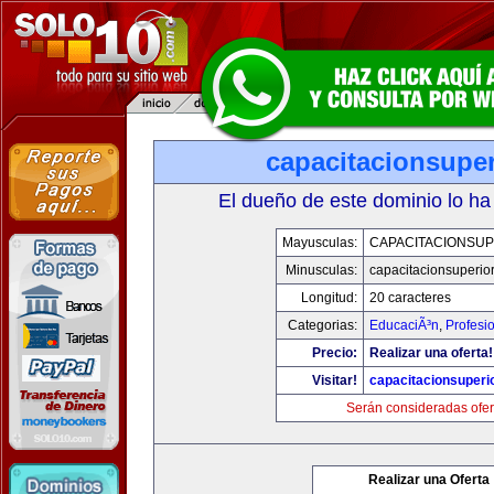
capacitacionsupe
El dueño de este dominio lo ha
Mayusculas:
CAPACITACIONSU
Minusculas:
capacitacionsuperio
Longitud:
20 caracteres
Categorias:
EducaciÃ³n
,
Profesi
Precio:
Realizar una oferta!
Visitar!
capacitacionsuperi
Serán consideradas ofer
Realizar una Oferta