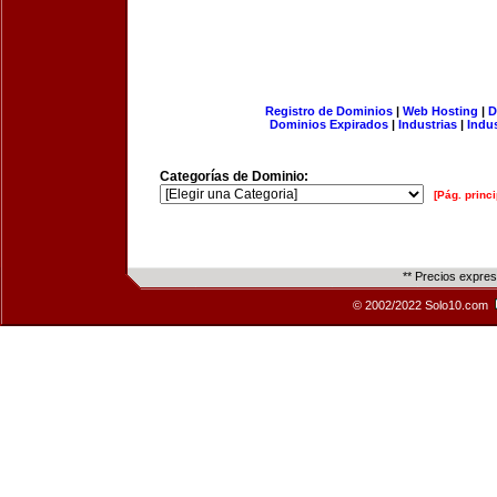
Registro de Dominios
|
Web Hosting
|
D
Dominios Expirados
|
Industrias
|
Indu
Categorías de Dominio:
[Pág. princi
** Precios expre
© 2002/2022 Solo10.com