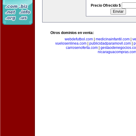
Precio Ofrecido $
Otros dominios en venta:
webdefutbol.com
|
medicinainfantil.com
|
v
vuelosenlinea.com
|
publicidadparamovil.com
|
p
carrosenoferta.com
|
gestaodenegocios.c
nicaraguacompras.co