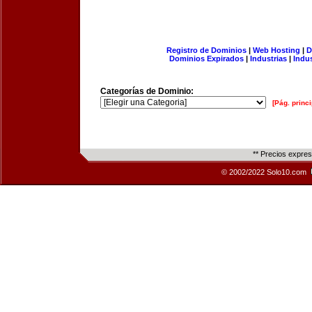
Registro de Dominios
|
Web Hosting
|
D
Dominios Expirados
|
Industrias
|
Indu
Categorías de Dominio:
[Pág. princi
** Precios expre
© 2002/2022 Solo10.com