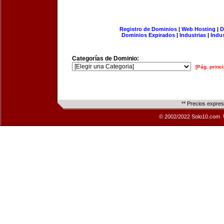
Registro de Dominios
|
Web Hosting
|
D
Dominios Expirados
|
Industrias
|
Indu
Categorías de Dominio:
[Pág. princi
** Precios expre
© 2002/2022 Solo10.com