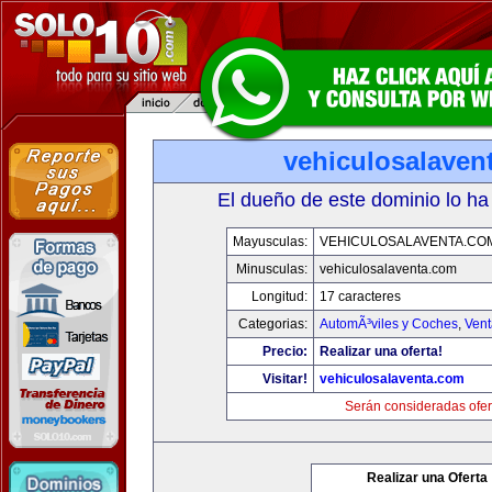
vehiculosalaven
El dueño de este dominio lo ha
Mayusculas:
VEHICULOSALAVENTA.CO
Minusculas:
vehiculosalaventa.com
Longitud:
17 caracteres
Categorias:
AutomÃ³viles y Coches
,
Vent
Precio:
Realizar una oferta!
Visitar!
vehiculosalaventa.com
Serán consideradas ofer
Realizar una Oferta